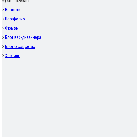
studio25kadr
Новости
Портфолио
Отзывы
Блог веб-дизайнера
Блог о соцсетях
Хостинг