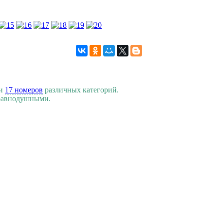
ри
17 номеров
различных категорий.
 равнодушными.