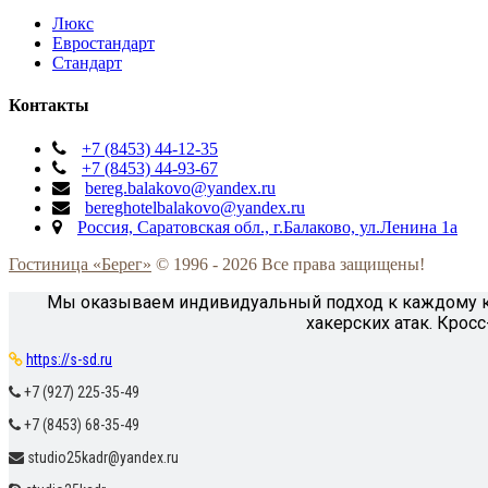
Люкс
Евростандарт
Стандарт
Контакты
+7 (8453) 44-12-35
+7 (8453) 44-93-67
bereg.balakovo@yandex.ru
bereghotelbalakovo@yandex.ru
Россия, Саратовская обл., г.Балаково, ул.Ленина 1а
Гостиница «Берег»
© 1996 -
2026 Все права защищены!
Мы оказываем индивидуальный подход к каждому кли
хакерских атак. Крос
https://s-sd.ru
+7 (927) 225-35-49
+7 (8453) 68-35-49
studio25kadr@yandex.ru